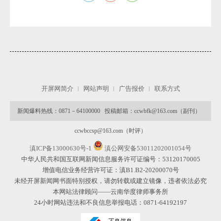
开屏网简介
网站声明
广告报价
联系方式
微
新闻爆料热线：0871－64100000 投稿邮箱：ccwbfk@163.com（副刊）
ccwbccsp@163.com（时评）
滇ICP备13000630号-1
滇公网安备53011202001054号
中华人民共和国互联网新闻信息服务许可证编号：53120170005
增值电信业务经营许可证：滇B1.B2-20200070号
未经开屏新闻网书面特别授权，请勿转载或建立镜像，违者依法必究
本网站法律顾问——云南华度律师事务所
24小时网站违法和不良信息举报电话：0871-64192197