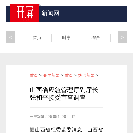
新闻网
<
>
首页
时事
综合
昆滇
>
>
>
>
首页
开屏新闻
首页
热点新闻
山西省应急管理厅副厅长
张和平接受审查调查
开屏新闻
2026-06-10 20:45:47
据山西省纪委监委消息：山西省