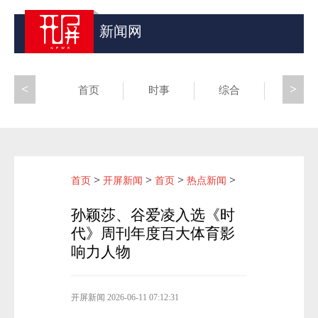
新闻网
<
>
首页
时事
综合
昆滇
>
>
>
>
首页
开屏新闻
首页
热点新闻
孙颖莎、谷爱凌入选《时
代》周刊年度百大体育影
响力人物
开屏新闻
2026-06-11 07:12:31