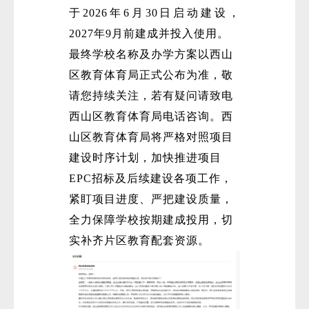
于2026年6月30日启动建设，
2027年9月前建成并投入使用。
最终学校名称及办学方案以西山
区教育体育局正式公布为准，敬
请您持续关注，若有疑问请致电
西山区教育体育局电话咨询。西
山区教育体育局将严格对照项目
建设时序计划，加快推进项目
EPC招标及后续建设各项工作，
紧盯项目进度、严把建设质量，
全力保障学校按期建成投用，切
实补齐片区教育配套资源。