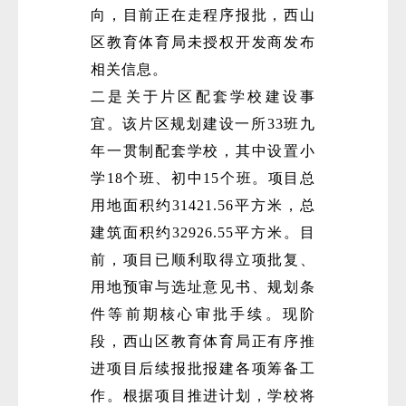
向，目前正在走程序报批，西山
区教育体育局未授权开发商发布
相关信息。
二是关于片区配套学校建设事
宜。该片区规划建设一所33班九
年一贯制配套学校，其中设置小
微
学18个班、初中15个班。项目总
用地面积约31421.56平方米，总
建筑面积约32926.55平方米。目
前，项目已顺利取得立项批复、
用地预审与选址意见书、规划条
件等前期核心审批手续。现阶
段，西山区教育体育局正有序推
进项目后续报批报建各项筹备工
作。根据项目推进计划，学校将