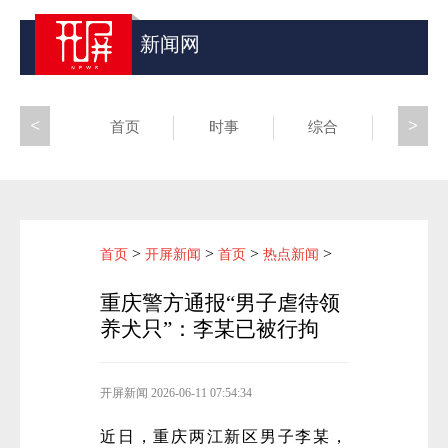
新闻网
<
>
首页
时事
综合
昆滇
>
>
>
>
首页
开屏新闻
首页
热点新闻
重庆警方通报“男子虐待领
养犬只”：李某已被行拘
开屏新闻
2026-06-11 07:54:34
近日，重庆两江新区男子李某，