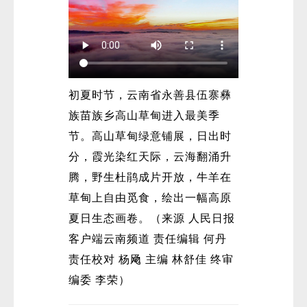
初夏时节，云南省永善县伍寨彝
族苗族乡高山草甸进入最美季
节。高山草甸绿意铺展，日出时
分，霞光染红天际，云海翻涌升
腾，野生杜鹃成片开放，牛羊在
草甸上自由觅食，绘出一幅高原
夏日生态画卷。（来源 人民日报
客户端云南频道 责任编辑 何丹
责任校对 杨飏 主编 林舒佳 终审
编委 李荣）