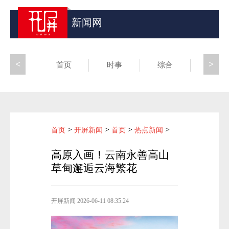
新闻网
<
>
首页
时事
综合
昆滇
>
>
>
>
首页
开屏新闻
首页
热点新闻
高原入画！云南永善高山
草甸邂逅云海繁花
开屏新闻
2026-06-11 08:35:24