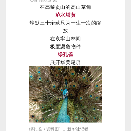
在高黎贡山的高山草甸
泸水塔黄
静默三十余载只为一生一次的绽
放
在哀牢山林间
极度濒危物种
绿孔雀
展开华美尾屏
绿孔雀（资料图）。新华社记者