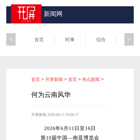
新闻网
<
>
首页
时事
综合
昆滇
>
>
>
>
首页
开屏新闻
首页
热点新闻
何为云南风华
开屏新闻
2026-06-11 10:06:17
2026年6月11日至16日
第10届中国—南亚博览会