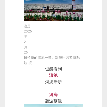
这是
2026
年
2
月
26
日拍摄的滇池一景。新华社记者 陈欣
波 摄
也能看到
滇池
烟波浩渺
洱海
碧波荡漾