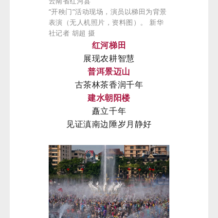
云南省红河县
“开秧门”活动现场，演员以梯田为背景
表演（无人机照片，资料图）。 新华
社记者 胡超 摄
红河梯田
展现农耕智慧
普洱景迈山
古茶林茶香润千年
建水朝阳楼
矗立千年
见证滇南边陲岁月静好