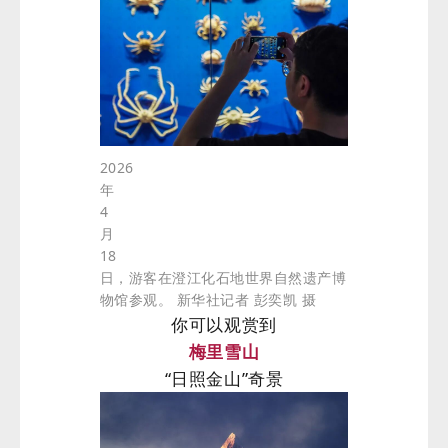
2026
年
4
月
18
日，游客在澄江化石地世界自然遗产博
物馆参观。 新华社记者 彭奕凯 摄
你可以观赏到
梅里雪山
“日照金山”奇景