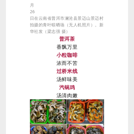
月
26
日在云南省普洱市澜沧县景迈山景迈村
拍摄的青叶晾晒场（无人机照片）。新
华社发（梁志强 摄）
普洱茶
香飘万里
小粒咖啡
浓而不苦
过桥米线
汤鲜味美
汽锅鸡
汤清肉嫩