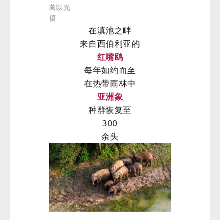
蔺以光
摄
在滇池之畔
来自西伯利亚的
红嘴鸥
每年如约而至
在热带雨林中
亚洲象
种群恢复至
300
余头