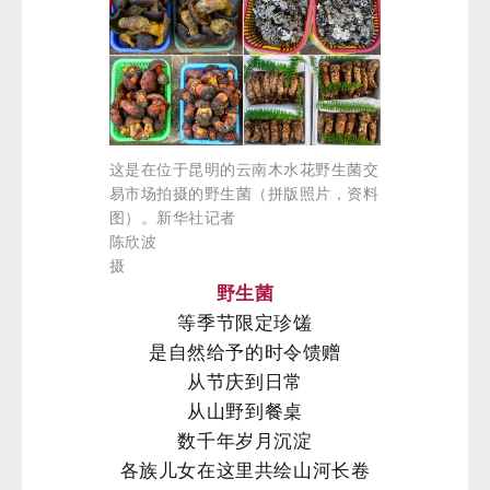
这是在位于昆明的云南木水花野生菌交
易市场拍摄的野生菌（拼版照片，资料
图）。新华社记者
陈欣波
摄
野生菌
等季节限定珍馐
是自然给予的时令馈赠
从节庆到日常
从山野到餐桌
数千年岁月沉淀
各族儿女在这里共绘山河长卷