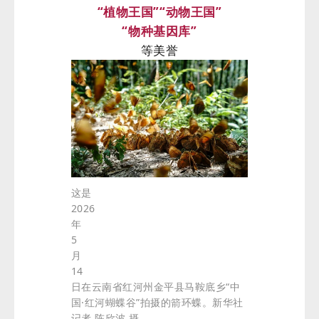
“植物王国”“动物王国”
“物种基因库”
等美誉
这是
2026
年
5
月
14
日在云南省红河州金平县马鞍底乡“中
国·红河蝴蝶谷”拍摄的箭环蝶。新华社
记者 陈欣波 摄