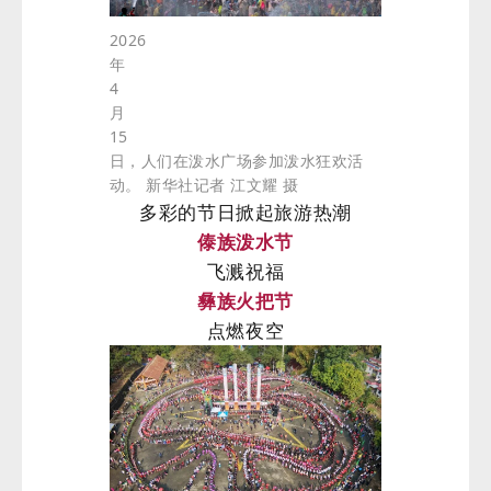
2026
年
4
月
15
日，人们在泼水广场参加泼水狂欢活
动。 新华社记者 江文耀 摄
多彩的节日掀起旅游热潮
傣族泼水节
飞溅祝福
彝族火把节
点燃夜空