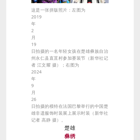
这是一张拼版照片：左图为
2019
年
2
月
19
日拍摄的一名年轻女孩在楚雄彝族自治
州永仁县直苴村参加赛装节（新华社记
者 江文耀 摄）；右图为
2024
年
9
月
26
日拍摄的模特在法国巴黎举行的中国楚
雄非遗服饰时装展上展示时装（新华社
记者 高静 摄）。
楚雄
彝绣