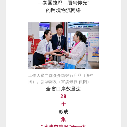
—泰国拉廊—缅甸仰光”
的跨境物流网络
工作人员向群众介绍银行产品（资料
图）。新华网发（富滇银行 供图）
全省口岸数量达
28
个
形成
集
“水陆空管网”于一体