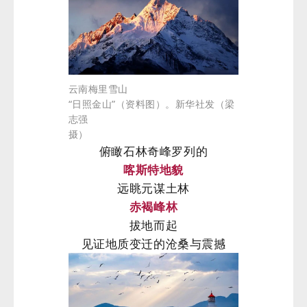
云南梅里雪山
“日照金山”（资料图）。新华社发（梁
志强
摄）
俯瞰石林奇峰罗列的
喀斯特地貌
远眺元谋土林
赤褐峰林
拔地而起
见证地质变迁的沧桑与震撼