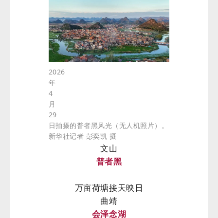
2026
年
4
月
29
日拍摄的普者黑风光（无人机照片）。
新华社记者 彭奕凯 摄
文山
普者黑
万亩荷塘接天映日
曲靖
会泽念湖