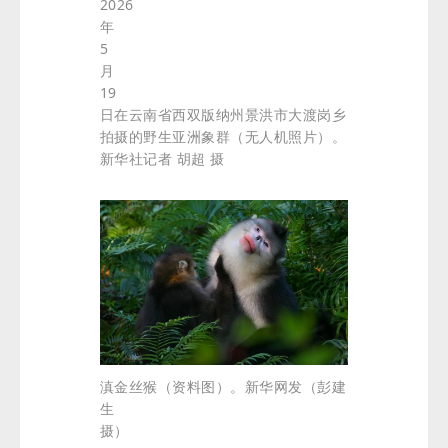
2026
年
5
月
19
日在云南省西双版纳州景洪市大渡岗乡
拍摄的野生亚洲象群（无人机照片）。
新华社记者 胡超 摄
滇金丝猴（资料图）。新华网发（彭建
生
摄）