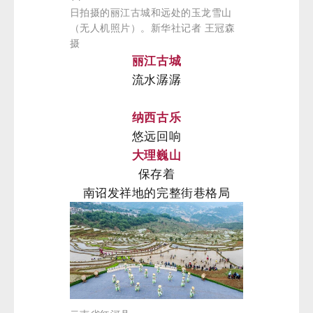
日拍摄的丽江古城和远处的玉龙雪山
（无人机照片）。新华社记者 王冠森
摄
丽江古城
流水潺潺
纳西古乐
悠远回响
大理巍山
保存着
南诏发祥地的完整街巷格局