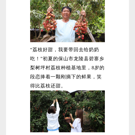
“荔枝好甜，我要带回去给奶奶
吃！”初夏的保山市龙陵县碧寨乡
梨树坪村荔枝种植基地里，8岁的
段恋捧着一颗刚摘下的鲜果，笑
得比荔枝还甜。