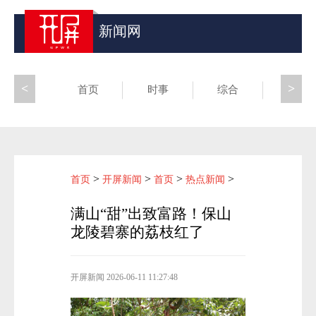
新闻网
<
>
首页
时事
综合
昆滇
>
>
>
>
首页
开屏新闻
首页
热点新闻
满山“甜”出致富路！保山
龙陵碧寨的荔枝红了
开屏新闻
2026-06-11 11:27:48