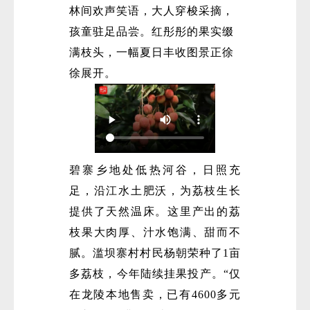
林间欢声笑语，大人穿梭采摘，
孩童驻足品尝。红彤彤的果实缀
满枝头，一幅夏日丰收图景正徐
徐展开。
微
碧寨乡地处低热河谷，日照充
足，沿江水土肥沃，为荔枝生长
提供了天然温床。这里产出的荔
枝果大肉厚、汁水饱满、甜而不
腻。滥坝寨村村民杨朝荣种了1亩
多荔枝，今年陆续挂果投产。“仅
在龙陵本地售卖，已有4600多元