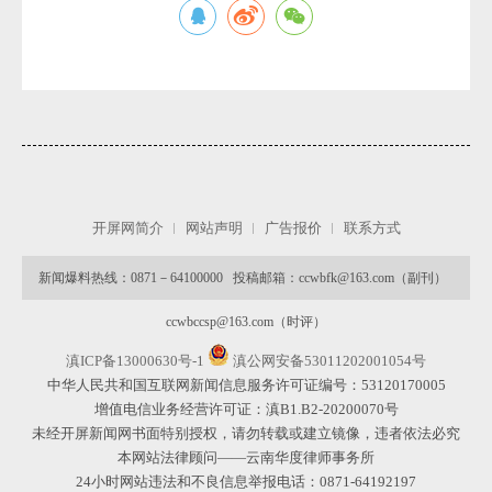
微
开屏网简介
网站声明
广告报价
联系方式
新闻爆料热线：0871－64100000 投稿邮箱：ccwbfk@163.com（副刊）
ccwbccsp@163.com（时评）
滇ICP备13000630号-1
滇公网安备53011202001054号
中华人民共和国互联网新闻信息服务许可证编号：53120170005
增值电信业务经营许可证：滇B1.B2-20200070号
未经开屏新闻网书面特别授权，请勿转载或建立镜像，违者依法必究
本网站法律顾问——云南华度律师事务所
24小时网站违法和不良信息举报电话：0871-64192197