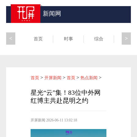
新闻网
<
>
首页
时事
综合
昆滇
>
>
>
>
首页
开屏新闻
首页
热点新闻
星光“云”集！83位中外网
红博主共赴昆明之约
开屏新闻
2026-06-11 13:02:18