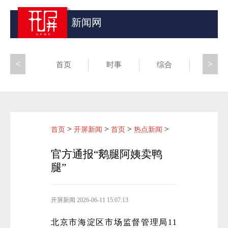
新闻网
<
>
首页
时事
综合
昆滇
>
>
>
>
首页
开屏新闻
首页
热点新闻
官方通报“鹅腿阿姨卖鸭
腿”
开屏新闻
2026-06-11 15:07:13
北京市海淀区市场监督管理局11