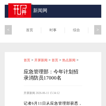
新闻网
<
>
首页
时事
综合
昆滇
>
>
>
>
首页
开屏新闻
首页
热点新闻
应急管理部：今年计划招
录消防员17000名
开屏新闻
2026-06-11 15:34:12
记者6月11日从应急管理部获悉，