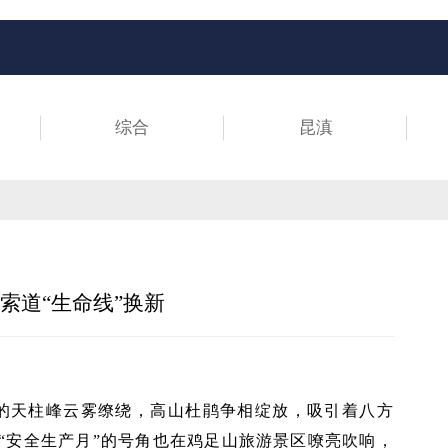
综合
昆滇
索道“生命线”换新
米的天柱峰云雾缭绕，高山杜鹃争相绽放，吸引着八方
“安全生产月”的号角也在鸡足山旅游景区嘹亮吹响，