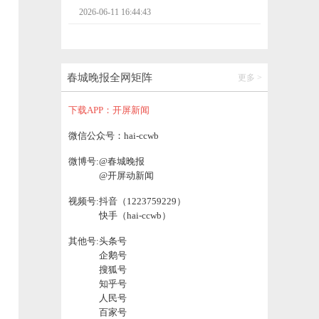
BMI挑战、运动闯关、耳穴体验……云南省
第一人民医院“健康快闪”活动亮相南博会
2026-06-11 19:30:27
春城晚报全网矩阵
更多 >
2026牛业新生态合作发展交流会暨2026肉类
消费周（西南区）将在云南昆明举办
下载APP：开屏新闻
2026-06-11 19:16:42
微信公众号：hai-ccwb
微博号:
@春城晚报
南博会首日，云南交投集团发布绿美通道经
济系列成果
@开屏动新闻
2026-06-11 19:16:54
视频号:
抖音（1223759229）
快手（hai-ccwb）
其他号:
头条号
企鹅号
搜狐号
知乎号
人民号
百家号