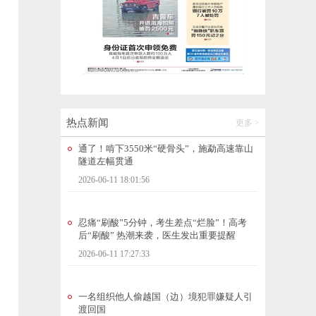
通了！啃下3550米“硬骨头”，施勐高速靠山
隧道左幅贯通
2026-06-11 18:01:56
忍痛“刷酸”5分钟，考生差点“烂脸”！高考
后“刷酸” 热潮来袭，医生发出重要提醒
热点新闻
更多 >
2026-06-11 17:27:33
一名组织他人偷越国（边）境犯罪嫌疑人引
渡回国
2026-06-11 16:44:43
天文学家探测到极早期宇宙类星体的“闪烁”
2026-06-11 16:44:50