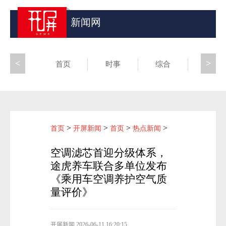
新闻网
<
>
首页
时事
综合
昆滇
>
>
>
>
首页
开屏新闻
首页
热点新闻
空调滤芯首迎分级体系，
途虎养车联合多单位发布
《乘用车空调养护空气质
量评价》
开屏新闻
2026-06-11 16:20:15