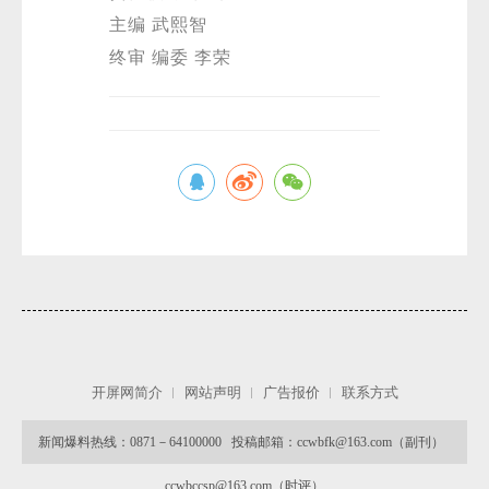
主编 武熙智
终审 编委 李荣
微
开屏网简介
网站声明
广告报价
联系方式
新闻爆料热线：0871－64100000 投稿邮箱：ccwbfk@163.com（副刊）
ccwbccsp@163.com（时评）