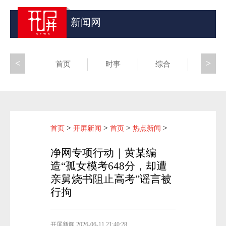
新闻网
<
>
首页
时事
综合
昆滇
>
>
>
>
首页
开屏新闻
首页
热点新闻
净网专项行动｜黄某编
造“孤女模考648分，却遭
亲舅烧书阻止高考”谣言被
行拘
开屏新闻
2026-06-11 21:40:28