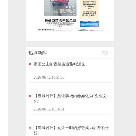
冒险雷探长（全网粉丝1710万）：从“一路欢
歌 一路情”的列车春晚，到琅勃拉邦的落日
湄公河，他用镜头记录下友谊的温暖瞬间
2026-06-12 10:51:49
泰国公主帕查拉吉迪雅帕逝世
2026-06-12 10:51:56
热点新闻
更多 >
【春城时评】莫让职场内卷异化为“企业文
化”
2026-06-12 10:16:51
【春城时评】别让一时的好奇成为后悔的开
始
2026-06-12 10:16:54
时光昆明｜佳华广场酒店：昔日的昆明第一
高楼