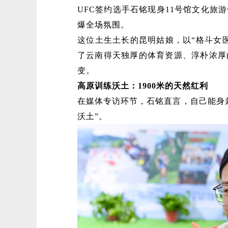
UFC签约选手石铭现身11号馆文化旅
爆全场氛围。
这位土生土长的昆明姑娘，以“格斗女
了云南得天独厚的体育资源、淳朴浓厚
变。
高原训练沃土：1900米的天然红利
在媒体专访环节，石铭直言，自己能身
沃土”。