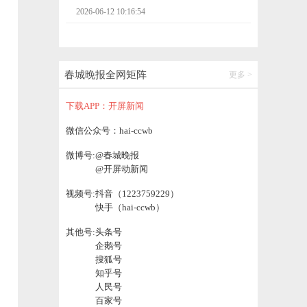
2026-06-12 09:35:13
全球央行持续购金！近期金价为何走低？
春城晚报全网矩阵
更多 >
2026-06-12 09:25:29
下载APP：开屏新闻
【云新发布】全力建设国际生态旅游胜
微信公众号：hai-ccwb
地！“十五五”时期普洱这样干→
微博号:
@春城晚报
2026-06-12 14:00:02
@开屏动新闻
视频号:
抖音（1223759229）
海外讲云南，国内看世界
快手（hai-ccwb）
2026-06-12 13:59:57
其他号:
头条号
企鹅号
搜狐号
壮大绿美通道经济！云南交投打造面向南亚
知乎号
东南亚交通发展新标杆
人民号
2026-06-12 11:46:59
百家号