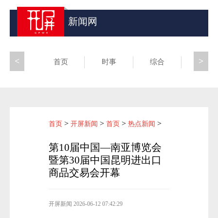
新闻网
<
>
首页
时事
综合
昆滇
>
>
>
>
首页
开屏新闻
首页
热点新闻
第10届中国—南亚博览会
暨第30届中国昆明进出口
商品交易会开幕
开屏新闻
2026-06-12 07:42:29