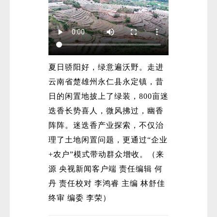
夏日骄阳好，绿意遍沃野。走进
云南省楚雄州永仁县永定镇，昔
日的闲置地披上了绿装，800亩迷
迭香长势喜人，微风拂过，幽香
阵阵。迷迭香产业探索，不仅治
理了土地闲置问题，更通过“企业
+农户”模式带动群众增收。（来
源 央视新闻客户端 责任编辑 何
丹 责任校对 李鸿睿 主编 林舒佳
终审 编委 李荣）