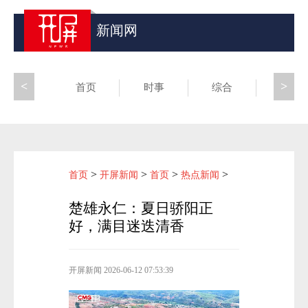
新闻网
<
>
首页
时事
综合
昆滇
>
>
>
>
首页
开屏新闻
首页
热点新闻
楚雄永仁：夏日骄阳正
好，满目迷迭清香
开屏新闻
2026-06-12 07:53:39