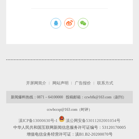
微
开屏网简介
网站声明
广告报价
联系方式
新闻爆料热线：0871－64100000 投稿邮箱：ccwbfk@163.com（副刊）
ccwbccsp@163.com（时评）
滇ICP备13000630号-1
滇公网安备53011202001054号
中华人民共和国互联网新闻信息服务许可证编号：53120170005
增值电信业务经营许可证：滇B1.B2-20200070号