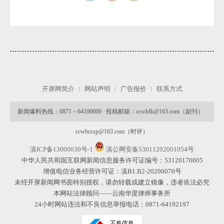
开屏网简介
网站声明
广告报价
联系方式
微
新闻爆料热线：0871－64100000 投稿邮箱：ccwbfk@163.com（副刊）
ccwbccsp@163.com（时评）
滇ICP备13000630号-1
滇公网安备53011202001054号
中华人民共和国互联网新闻信息服务许可证编号：53120170005
增值电信业务经营许可证：滇B1.B2-20200070号
未经开屏新闻网书面特别授权，请勿转载或建立镜像，违者依法必究
本网站法律顾问——云南华度律师事务所
24小时网站违法和不良信息举报电话：0871-64192197