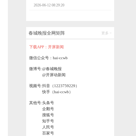
2026-06-12 08:04:25
楚雄永仁：夏日骄阳正好，满目迷迭清香
春城晚报全网矩阵
更多 >
2026-06-12 08:04:55
下载APP：开屏新闻
微信公众号：hai-ccwb
微博号:
@春城晚报
@开屏动新闻
视频号:
抖音（1223759229）
快手（hai-ccwb）
其他号:
头条号
企鹅号
搜狐号
知乎号
人民号
百家号