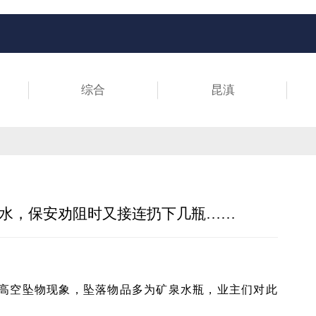
综合
昆滇
水，保安劝阻时又接连扔下几瓶……
高空坠物现象，坠落物品多为矿泉水瓶，业主们对此