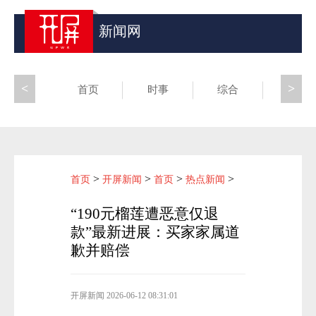
新闻网
<
>
首页
时事
综合
昆滇
>
>
>
>
首页
开屏新闻
首页
热点新闻
“190元榴莲遭恶意仅退
款”最新进展：买家家属道
歉并赔偿
开屏新闻
2026-06-12 08:31:01