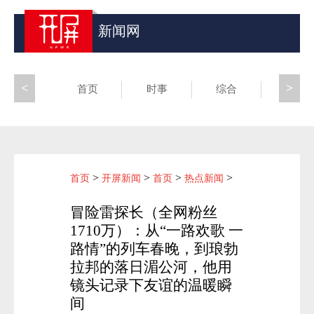
新闻网
<
>
首页
时事
综合
昆滇
>
>
>
>
首页
开屏新闻
首页
热点新闻
冒险雷探长（全网粉丝
1710万）：从“一路欢歌 一
路情”的列车春晚，到琅勃
拉邦的落日湄公河，他用
镜头记录下友谊的温暖瞬
间