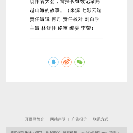
创作者大会，雷探长继续记录跨
越山海的故事。（来源 七彩云端
责任编辑 何丹 责任校对 刘自学
主编 林舒佳 终审 编委 李荣）
微
开屏网简介
网站声明
广告报价
联系方式
新闻爆料热线：0871－64100000 投稿邮箱：ccwbfk@163.com（副刊）