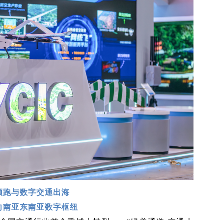
领跑与数字交通出海
向南亚东南亚数字枢纽