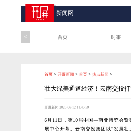
新闻网
<
首页
时事
>
>
>
>
首页
开屏新闻
首页
热点新闻
壮大绿美通道经济！云南交投打
开屏新闻
2026-06-12 11:46:59
6月11日，第10届中国—南亚博览会
展中心开幕。云南交投集团以“发展壮