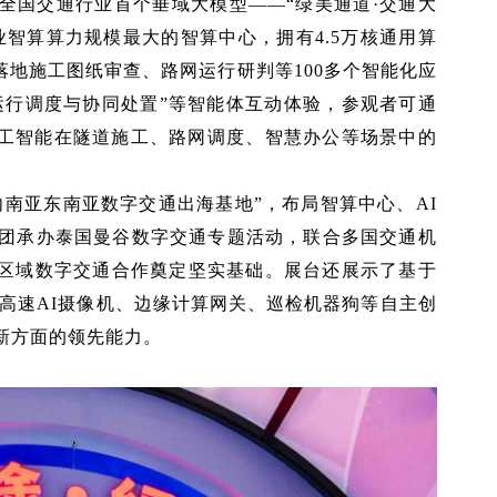
全国交通行业首个垂域大模型——“绿美通道·交通大
智算算力规模最大的智算中心，拥有4.5万核通用算
，已落地施工图纸审查、路网运行研判等100多个智能化应
运行调度与协同处置”等智能体互动体验，参观者可通
人工智能在隧道施工、路网调度、智慧办公等场景中的
南亚东南亚数字交通出海基地”，布局智算中心、AI
集团承办泰国曼谷数字交通专题活动，联合多国交通机
区域数字交通合作奠定坚实基础。展台还展示了基于
慧高速AI摄像机、边缘计算网关、巡检机器狗等自主创
新方面的领先能力。