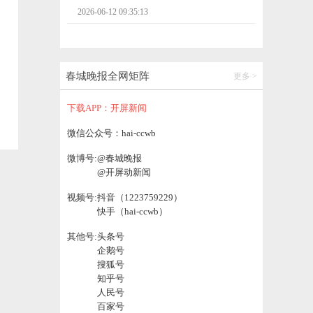
2026-06-12 09:25:29
【云新发布】全力建设国际生态旅游胜
地！“十五五”时期普洱这样干→
春城晚报全网矩阵
更多 >
2026-06-12 14:00:02
下载APP：开屏新闻
海外讲云南，国内看世界
微信公众号：hai-ccwb
微博号:
@春城晚报
2026-06-12 13:59:57
@开屏动新闻
视频号:
抖音（1223759229）
壮大绿美通道经济！云南交投打造面向南亚
快手（hai-ccwb）
东南亚交通发展新标杆
2026-06-12 11:46:59
其他号:
头条号
企鹅号
搜狐号
知乎号
人民号
百家号