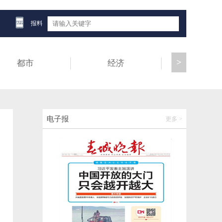
海外讲云南，国内看世界
报料
2026-06-12 13:59:57
>
都市
经济
健康
壮大绿美通道经济！云南交投打造面向南亚
东南亚交通发展新标杆
2026-06-12 11:46:59
云南1名干部接受审查调查
电子报
更多 >
2026-06-12 10:51:45
冒险雷探长（全网粉丝1710万）：从“一路欢
歌 一路情”的列车春晚，到琅勃拉邦的落日
湄公河，他用镜头记录下友谊的温暖瞬间
2026-06-12 10:51:49