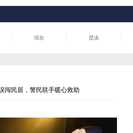
综合
昆滇
”误闯民居，警民联手暖心救助