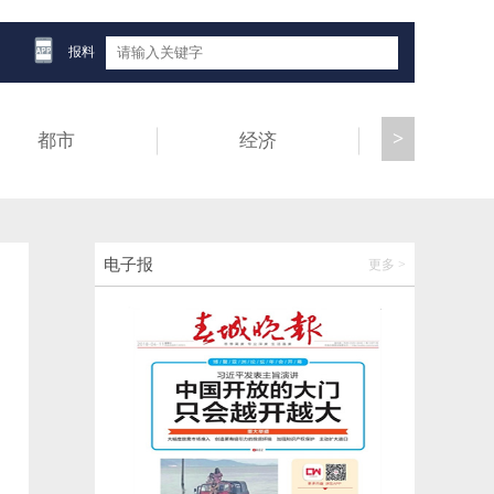
从香料到滇药制剂，怒江草果产业迈向百亿
产值目标
报料
2026-06-12 15:14:03
>
都市
经济
健康
保山昌宁：两只大眼睛“小精灵”误闯民居，
警民联手暖心救助
2026-06-12 15:14:10
严查行业乱象！云南公开征集知识产权代理
电子报
更多 >
不规范问题线索
2026-06-12 15:14:22
看他们用镜头，让世界爱上云南
2026-06-12 14:46:38