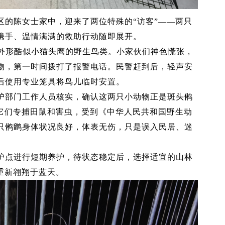
区的陈女士家中，迎来了两位特殊的“访客”——两只
携手、温情满满的救助行动随即展开。
只外形酷似小猫头鹰的野生鸟类。小家伙们神色慌张，
物，第一时间拨打了报警电话。民警赶到后，轻声安
后使用专业笼具将鸟儿临时安置。
护部门工作人员核实，确认这两只小动物正是斑头鸺
，它们专捕田鼠和害虫，受到《中华人民共和国野生动
只鸺鹠身体状况良好，体表无伤，只是误入民居、迷
护点进行短期养护，待状态稳定后，选择适宜的山林
重新翱翔于蓝天。