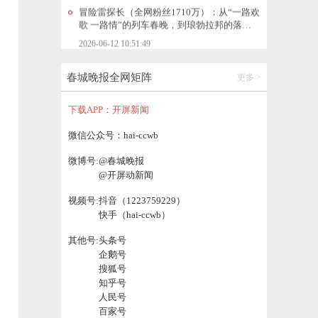
湄公河，他用镜头记录下友谊的温暖瞬间
2026-06-12 10:51:49
泰国公主帕查拉吉迪雅帕逝世
春城晚报全网矩阵
更多 >
2026-06-12 10:51:56
下载APP：开屏新闻
从香料到滇药制剂，怒江草果产业迈向百亿
微信公众号：hai-ccwb
产值目标
微博号:
@春城晚报
2026-06-12 15:14:03
@开屏动新闻
视频号:
抖音（1223759229）
保山昌宁：两只大眼睛“小精灵”误闯民居，
快手（hai-ccwb）
警民联手暖心救助
2026-06-12 15:14:10
其他号:
头条号
企鹅号
搜狐号
严查行业乱象！云南公开征集知识产权代理
知乎号
不规范问题线索
人民号
2026-06-12 15:14:22
百家号