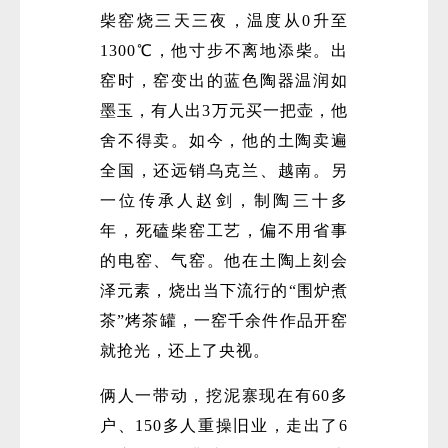
柴窑烧三天三夜，温度从0升至
1300℃，他寸步不离地添柴。出
窑时，窑变出的蓝色陶器温润如
墨玉，有人出3万元买一把壶，他
舍不得卖。如今，他的土陶卖遍
全国，还远销乌克兰、越南。另
一位传承人赵剑，制陶三十多
年，死磕柴窑工艺，偏不用省事
的电窑、气窑。他在土陶上刻会
泽元素，烧出当下流行的“围炉煮
茶”烤茶罐，一窑千余件作品开窑
就抢光，还上了央视。
俩人一带动，挖泥寨现在有60多
户、150多人重操旧业，走出了6