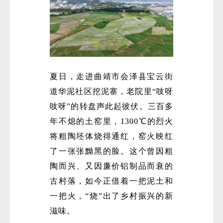
夏日，走进曲靖市会泽县宝云街
道华泥社区挖泥寨，老院里“吱呀
吱呀”的转盘声此起彼伏。三百多
年不熄的土窑里，1300℃的烈火
将粗陶坯体烧得通红，窑火映红
了一张张黝黑的脸。这个曾因粗
陶而兴、又因廉价铝制品而衰的
古村落，如今正借着一把泥土和
一把火，“烧”出了乡村振兴的新
滋味。