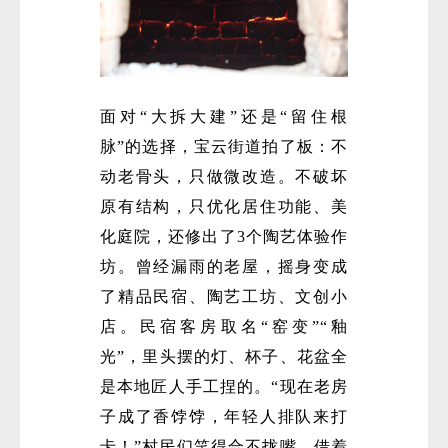
面对“大拆大建”还是“留住根
脉”的选择，宝云街道拍了板：不
动老骨头，只做微改造。不破坏
原有结构，只优化居住功能、美
化庭院，还修出了3个陶艺体验作
坊。曾经漏雨的老屋，摇身变成
了精品民宿、陶艺工坊、文创小
店。民宿客房取名“窑变”“釉
光”，里头摆的灯、杯子、花盆全
是本地匠人手工捏的。“现在老房
子成了香饽饽，年轻人排队来打
卡！”村民们笑得合不拢嘴。借着