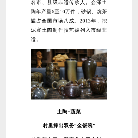
名市、县级非遗传承人。会泽土
陶年产量6至10万件，砂锅、炕茶
罐占全国市场八成。2013年，挖
泥寨土陶制作技艺被列入市级非
遗。
土陶+蔬菜
村里捧出双份“金饭碗”