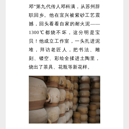
邓”第九代传人邓科满，从苏州辞
职回乡。他在宜兴被紫砂工艺震
撼，回头看看自家的耐火泥——
1300℃都烧不坏，这分明是宝
贝！他成立工作室，一头扎进泥
堆，拜访老匠人，把书法、雕
刻、镂空、彩绘全揉进土陶里，
烧出了茶具、花瓶等新花样。