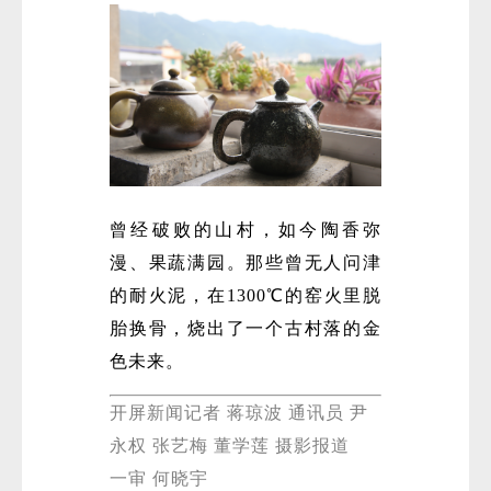
曾经破败的山村，如今陶香弥
漫、果蔬满园。那些曾无人问津
的耐火泥，在1300℃的窑火里脱
胎换骨，烧出了一个古村落的金
色未来。
开屏新闻记者 蒋琼波 通讯员 尹
永权 张艺梅 董学莲 摄影报道
一审 何晓宇