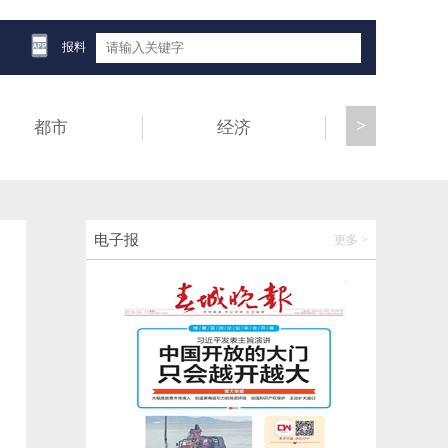
“云渔水产”亮相第10届南博会
报料
2026-06-12 21:52:01
>
都市
经济
健康
多国网红齐聚昆明！首届南亚东南亚网红创
作者大会精彩启幕
2026-06-12 21:52:07
“榴”连东盟，“莲”通世界：泰国榴莲订货会
电子报
更多 >
圆满举办
2026-06-12 21:52:23
2026滇池国际咖啡文化嘉年华将于8月1日至
9日举行
2026-06-12 21:52:35