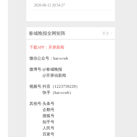
2026-06-12 23:01:11
开屏消费观｜当养生的风吹到粽子上，网
友：粽子也变“易消化”？
春城晚报全网矩阵
更多 >
2026-06-12 23:01:13
下载APP：开屏新闻
“云渔水产”亮相第10届南博会
微信公众号：hai-ccwb
微博号:
@春城晚报
2026-06-12 21:52:01
@开屏动新闻
视频号:
抖音（1223759229）
快手（hai-ccwb）
其他号:
头条号
企鹅号
搜狐号
知乎号
人民号
百家号