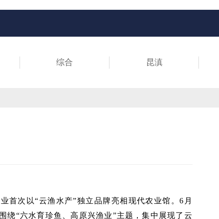
综合
昆滇
业首次以“云渔水产”独立品牌亮相现代农业馆。6月
围绕“六水育珍鱼、高原兴渔业”主题，集中展现了云