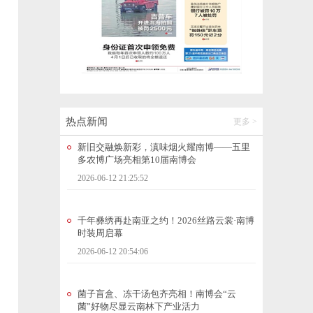
美好生活在云南｜绣球花开致富路，彩云归
处是家乡
2026-06-12 21:52:40
新旧交融焕新彩，滇味烟火耀南博——五里
多农博广场亮相第10届南博会
2026-06-12 21:25:52
热点新闻
更多 >
千年彝绣再赴南亚之约！2026丝路云裳·南博
时装周启幕
2026-06-12 20:54:06
菌子盲盒、冻干汤包齐亮相！南博会“云
菌”好物尽显云南林下产业活力
2026-06-12 20:54:27
数智融合，向实同行！中国联通亮相第10届
南博会