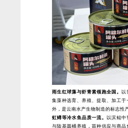
雨生红球藻与虾青素领跑全国。
以
集藻种选育、养殖、提取、加工于
外，是云南水产生物制造的标志性
虹鳟等冷水鱼品质一流。
以滨鲲中
与陆基圆桶养殖，苗种供应与商品