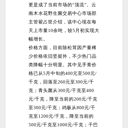
更是成了当前市场的“顶流”。云
南木水花野生菌交易中心市场部
主管翟占世介绍，该中心现在每
天上市量10余吨，较5月初实现大
幅增长。
价格方面，目前除松茸因产量稀
微
少价格依旧坚挺外，不少热门品
类降幅十分明显。其中见手青价
格已从5月中旬的400元至500元/
千克，回落至260元至300元/千
克；青头菌从300元/千克至400
元/千克，降至当前的200元/千克
至300元/千克；鸡枞从800元/千
克至1200元/千克，降至当前的
500元/千克至1000元/千克；干巴