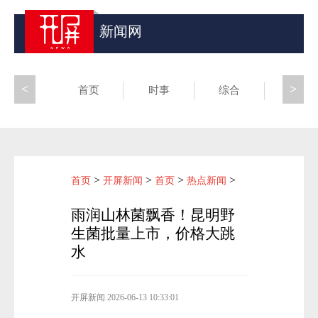
新闻网
<
>
首页
时事
综合
昆滇
>
>
>
>
首页
开屏新闻
首页
热点新闻
雨润山林菌飘香！昆明野
生菌批量上市，价格大跳
水
开屏新闻
2026-06-13 10:33:01