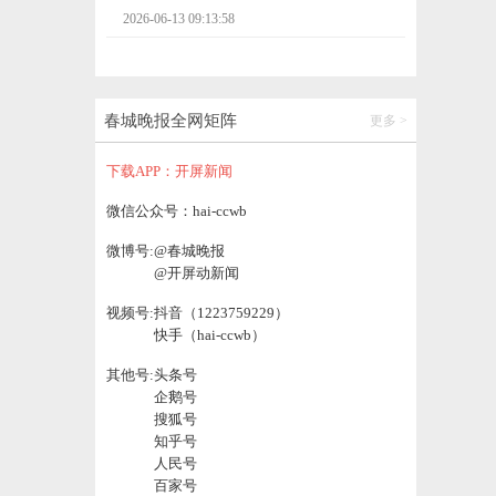
2026-06-13 09:13:58
世界杯｜加拿大战平波黑，赛区开幕式表
演“翻车”
春城晚报全网矩阵
更多 >
2026-06-13 09:10:42
下载APP：开屏新闻
云南计划招录725名消防员！报名时间→
微信公众号：hai-ccwb
微博号:
@春城晚报
2026-06-13 09:10:50
@开屏动新闻
视频号:
抖音（1223759229）
国际油价，显著下跌
快手（hai-ccwb）
2026-06-13 11:02:31
其他号:
头条号
企鹅号
搜狐号
曲靖职业技术学院原党委书记吕庆芬（已退
知乎号
休）接受纪律审查和监察调查
人民号
2026-06-13 10:33:05
百家号