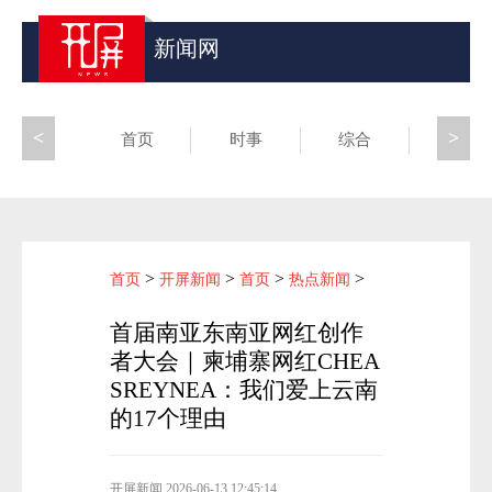
新闻网
<
>
首页
时事
综合
昆滇
>
>
>
>
首页
开屏新闻
首页
热点新闻
首届南亚东南亚网红创作
者大会｜柬埔寨网红CHEA
SREYNEA：我们爱上云南
的17个理由
开屏新闻
2026-06-13 12:45:14