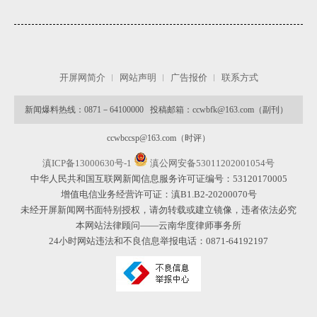
开屏网简介
网站声明
广告报价
联系方式
新闻爆料热线：0871－64100000 投稿邮箱：ccwbfk@163.com（副刊）
微
ccwbccsp@163.com（时评）
滇ICP备13000630号-1
滇公网安备53011202001054号
中华人民共和国互联网新闻信息服务许可证编号：53120170005
增值电信业务经营许可证：滇B1.B2-20200070号
未经开屏新闻网书面特别授权，请勿转载或建立镜像，违者依法必究
本网站法律顾问——云南华度律师事务所
24小时网站违法和不良信息举报电话：0871-64192197