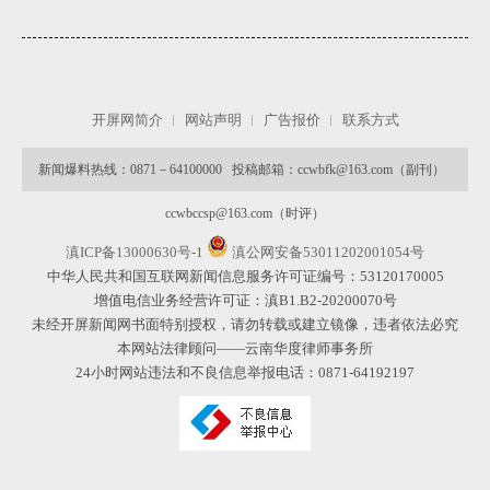
开屏网简介
网站声明
广告报价
联系方式
新闻爆料热线：0871－64100000 投稿邮箱：ccwbfk@163.com（副刊）
微
ccwbccsp@163.com（时评）
滇ICP备13000630号-1
滇公网安备53011202001054号
中华人民共和国互联网新闻信息服务许可证编号：53120170005
增值电信业务经营许可证：滇B1.B2-20200070号
未经开屏新闻网书面特别授权，请勿转载或建立镜像，违者依法必究
本网站法律顾问——云南华度律师事务所
24小时网站违法和不良信息举报电话：0871-64192197