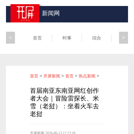
新闻网
<
>
首页
时事
综合
昆滇
>
>
>
>
首页
开屏新闻
首页
热点新闻
首届南亚东南亚网红创作
者大会｜冒险雷探长、米
雪（老挝）：坐着火车去
老挝
开屏新闻
2026-06-13 12:23:18