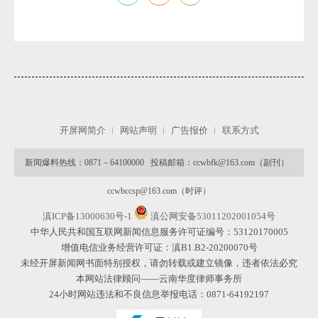
开屏网简介
网站声明
广告报价
联系方式
微
新闻爆料热线：0871－64100000 投稿邮箱：ccwbfk@163.com（副刊）
ccwbccsp@163.com（时评）
滇ICP备13000630号-1
滇公网安备53011202001054号
中华人民共和国互联网新闻信息服务许可证编号：53120170005
增值电信业务经营许可证：滇B1.B2-20200070号
未经开屏新闻网书面特别授权，请勿转载或建立镜像，违者依法必究
本网站法律顾问——云南华度律师事务所
24小时网站违法和不良信息举报电话：0871-64192197