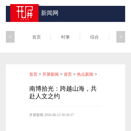
新闻网
<
>
首页
时事
综合
昆滇
>
>
>
>
首页
开屏新闻
首页
热点新闻
南博拾光：跨越山海，共
赴人文之约
开屏新闻
2026-06-13 16:20:27