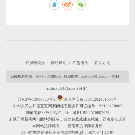
微
开屏网简介
网站声明
广告报价
联系方式
新闻爆料热线：0871－64100000 投稿邮箱：ccwbfk@163.com（副刊）
ccwbccsp@163.com（时评）
滇ICP备13000630号-1
滇公网安备53011202001054号
中华人民共和国互联网新闻信息服务许可证编号：53120170005
增值电信业务经营许可证：滇B1.B2-20200070号
未经开屏新闻网书面特别授权，请勿转载或建立镜像，违者依法必究
本网站法律顾问——云南华度律师事务所
24小时网站违法和不良信息举报电话：0871-64192197