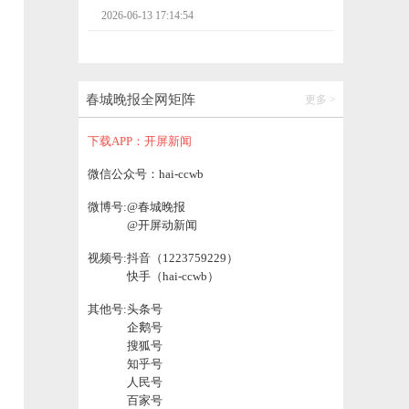
2026-06-13 17:14:54
576人！15所军队院校2026年在滇招生计划
来了
春城晚报全网矩阵
更多 >
2026-06-13 17:14:03
下载APP：开屏新闻
云南铁路开行“一路茶香”研学专列，200余名
微信公众号：hai-ccwb
师生赴西双版纳开启研学之旅
微博号:
@春城晚报
2026-06-13 16:59:29
@开屏动新闻
视频号:
抖音（1223759229）
第十届南博会丨国巡轮式巡检机器人闪耀国
快手（hai-ccwb）
家能源集团展厅
2026-06-13 21:20:19
其他号:
头条号
企鹅号
搜狐号
40项制度创新成果发布！自贸试验区高质量
知乎号
发展暨产业对接活动在昆明举办
人民号
2026-06-13 20:51:13
百家号