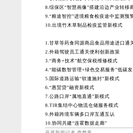
8.综保区“智慧画像”搭建沿边产业转移
9.“粮途智控”进境粮食检疫途中监测预
10.出境竹木草制品检疫监管新模式
1.甘草等药食同源商品食品用途进口通
2.外籍驾驶员工通关便利创新政策
3.“商务+技术”航空保税维修模式
4.“能碳数智管理+绿色交易服务”低碳
5.国际道路运输“软逢施封”新模式
6.“惠贸贷”融资新模式
7.公路口岸“属地直通”新模式
8.TIR集结中心物流仓储服务模式
9.外籍跨境车辆多口岸互通互认
10.协同共建“连霍数据走廊”
开屏新闻记者 龚楚童