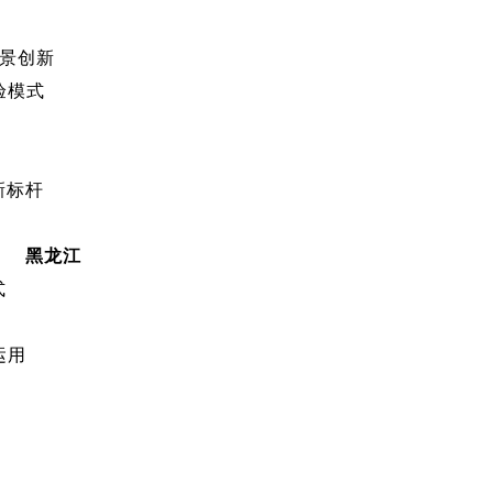
场景创新
验模式
新标杆
黑龙江
式
运用