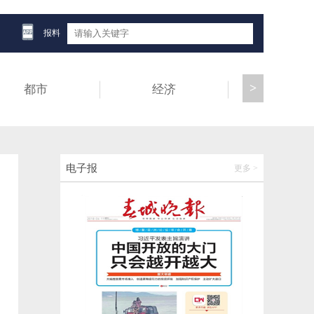
云南铁路开行“一路茶香”研学专列，200余名
师生赴西双版纳开启研学之旅
报料
2026-06-13 16:59:29
>
都市
经济
健康
第十届南博会丨国巡轮式巡检机器人闪耀国
家能源集团展厅
2026-06-13 21:20:19
40项制度创新成果发布！自贸试验区高质量
电子报
更多 >
发展暨产业对接活动在昆明举办
2026-06-13 20:51:13
借南博东风释放消费动能！第4届俊发·新螺
蛳湾国际采购节火热来袭
2026-06-13 20:28:32