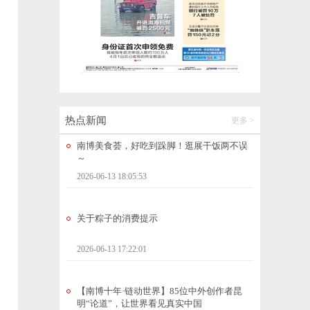
2026昆明市中小学、幼儿园科技绘画比赛颁
奖典礼在省妇幼保健院举办
2026-06-13 19:51:21
开屏人物｜袁洪兰：匠心守非遗，古城糍粑
香
2026-06-13 19:25:43
热点新闻
更多 >
南博美食荟，好吃到跺脚！逛展干饭两不误
～
2026-06-13 18:05:53
关于粽子的消费提示
2026-06-13 17:22:01
【南博十年·链动世界】85位中外创作者昆
明“论道”，让世界看见真实中国