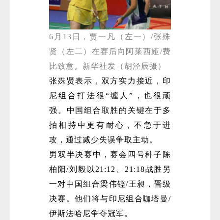
6月13日，贾一凡（左一）/张殊
贤（左二）在赛后向阿莱西娅/费
比致意。新华社发（胡泾辰摄）
张殊贤表示，双方实力接近，印
尼组合打法很“缠人”，也很顽
强。中国组合取胜的关键在于多
拍相持中更有耐心，不急于进
攻，通过减少失误争取主动。
男双半决赛中，赛会四号种子陈
柏阳/刘毅以21:12、21:18战胜另
一对中国组合梁伟铿/王昶，晋级
决赛。他们将与印尼组合咖塔曼/
伊斯法哈尼争夺冠军。