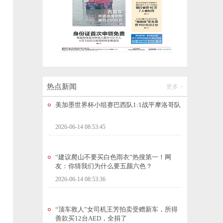
世界杯裁判马宁哽咽回应
2026-06-14 09:25:13
美加墨世界杯小组赛巴西队1:1战平摩洛哥队
2026-06-14 08:53:45
热点新闻
更多 >
“建议爬山不要买白色雨衣”热搜第一！网
友：你猜我们为什么要五颜六色？
2026-06-14 08:53:36
“顶车救人”女司机王芳拍卖受赠新车，所得
善款买12台AED，全捐了
2026-06-14 08:53:28
下周，上班时间有变