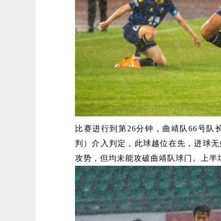
比赛进行到第26分钟，曲靖队66号队
判）介入判定，此球越位在先，进球无
攻势，但均未能攻破曲靖队球门。上半场