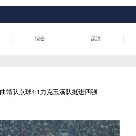
综合
昆滇
曲靖队点球4:1力克玉溪队挺进四强