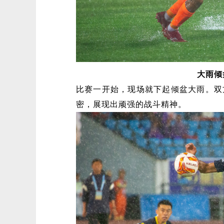
大雨倾
比赛一开始，现场就下起倾盆大雨。双
密，展现出顽强的战斗精神。