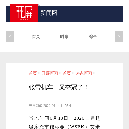
新闻网
<
>
首页
时事
综合
昆滇
>
>
>
>
首页
开屏新闻
首页
热点新闻
张雪机车，又夺冠了！
开屏新闻
2026-06-14 11:57:44
当地时间6月13日，2026世界超
级摩托车锦标赛（WSBK）艾米