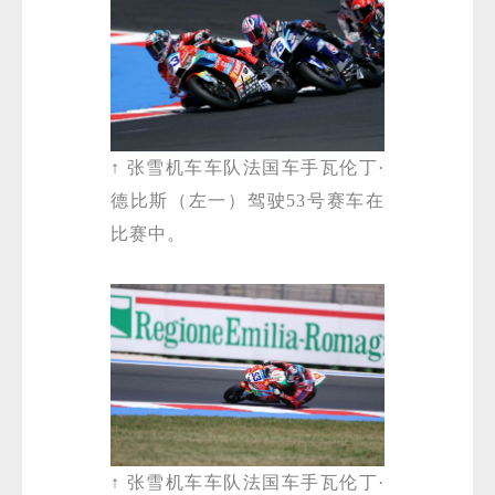
↑ 张雪机车车队法国车手瓦伦丁·
德比斯（左一）驾驶53号赛车在
微
比赛中。
↑ 张雪机车车队法国车手瓦伦丁·