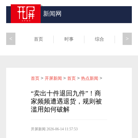
新闻网
<
>
首页
时事
综合
昆滇
>
>
>
>
首页
开屏新闻
首页
热点新闻
“卖出十件退回九件”！商
家频频遭遇退货，规则被
滥用如何破解
开屏新闻
2026-06-14 11:57:53