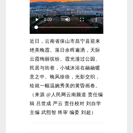
近日，云南省保山市昌宁县迎来
绝美晚霞。落日余晖遍洒，天际
云霞绚丽缤纷。霞光漫过公园、
民居与街巷，小城沐浴在融融暖
意之中。晚风徐徐，光影交织，
绘就一幅温婉秀美的黄昏画卷。
（来源 @人民网云南频道 责任编
辑 吕世成 严云 责任校对 刘自学
主编 武熙智 终审 编委 刘超）