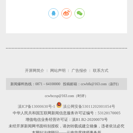
微
开屏网简介
网站声明
广告报价
联系方式
新闻爆料热线：0871－64100000 投稿邮箱：ccwbfk@163.com（副刊）
ccwbccsp@163.com（时评）
滇ICP备13000630号-1
滇公网安备53011202001054号
中华人民共和国互联网新闻信息服务许可证编号：53120170005
增值电信业务经营许可证：滇B1.B2-20200070号
未经开屏新闻网书面特别授权，请勿转载或建立镜像，违者依法必究
本网站法律顾问——云南华度律师事务所