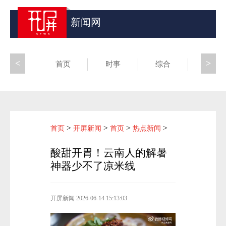
新闻网
<
>
首页
时事
综合
昆滇
>
>
>
>
首页
开屏新闻
首页
热点新闻
酸甜开胃！云南人的解暑
神器少不了凉米线
开屏新闻
2026-06-14 15:13:03