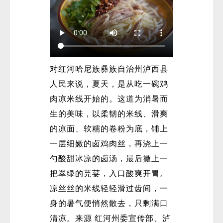
对红河哈尼族彝族自治州泸西县
人民来说，夏天，是从吃一碗鸡
肉凉米线开始的。这道为消暑而
生的美味，以柔韧的米线、滑爽
的凉面、软糯的卷粉为底，铺上
一层细嫩的卤鸡肉丝，再浇上一
勺酸甜冰凉的卤汤，最后撒上一
把翠绿的芫荽，入口酸爽开胃。
凉丝丝的米线轻轻滑过齿间，一
身的暑气便悄然散去，只剩满口
清凉。来源 红河州委宣传部、泸