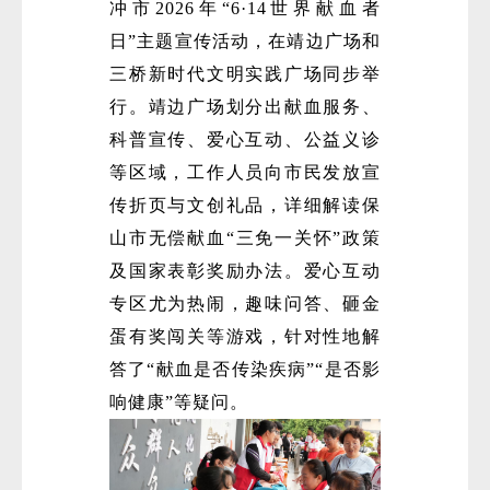
冲市2026年“6·14世界献血者
日”主题宣传活动，在靖边广场和
三桥新时代文明实践广场同步举
行。靖边广场划分出献血服务、
科普宣传、爱心互动、公益义诊
等区域，工作人员向市民发放宣
传折页与文创礼品，详细解读保
微
山市无偿献血“三免一关怀”政策
及国家表彰奖励办法。爱心互动
专区尤为热闹，趣味问答、砸金
蛋有奖闯关等游戏，针对性地解
答了“献血是否传染疾病”“是否影
响健康”等疑问。