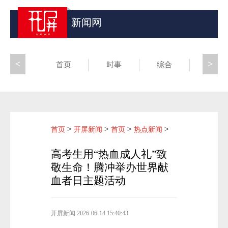
新闻网
<
>
首页
时事
综合
昆滇
>
>
>
>
首页
开屏新闻
首页
热点新闻
高考生用“热血成人礼”致
敬生命！腾冲举办世界献
血者日主题活动
开屏新闻
2026-06-14 15:40:43