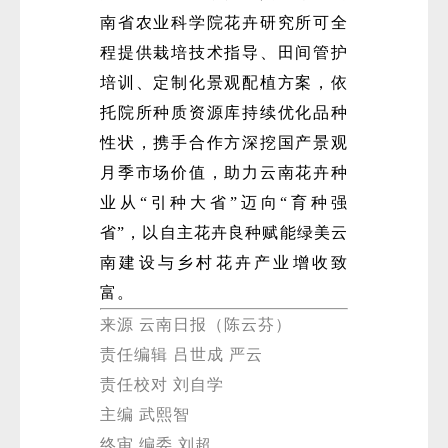
南省农业科学院花卉研究所可全
程提供栽培技术指导、田间管护
培训、定制化景观配植方案，依
托院所种质资源库持续优化品种
性状，携手合作方深挖国产景观
月季市场价值，助力云南花卉种
业从“引种大省”迈向“育种强
省”，以自主花卉良种赋能绿美云
南建设与乡村花卉产业增收致
富。
来源 云南日报（陈云芬）
责任编辑 吕世成 严云
责任校对 刘自学
主编 武熙智
终审 编委 刘超