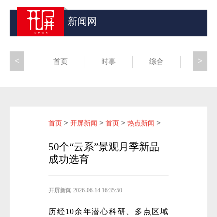
新闻网
<
>
首页
时事
综合
昆滇
>
>
>
>
首页
开屏新闻
首页
热点新闻
50个“云系”景观月季新品
成功选育
开屏新闻
2026-06-14 16:35:50
历经10余年潜心科研、多点区域