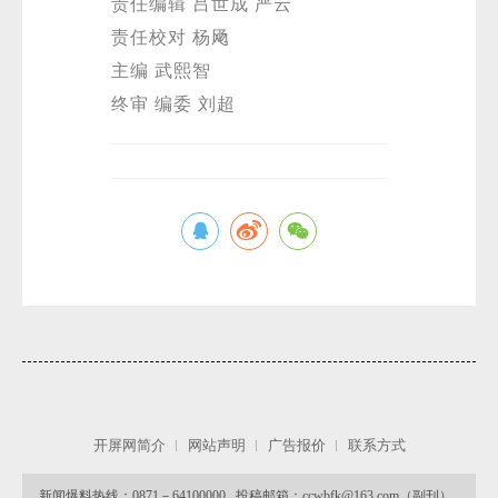
责任编辑 吕世成 严云
责任校对 杨飏
主编 武熙智
终审 编委 刘超
开屏网简介
网站声明
广告报价
联系方式
新闻爆料热线：0871－64100000 投稿邮箱：ccwbfk@163.com（副刊）