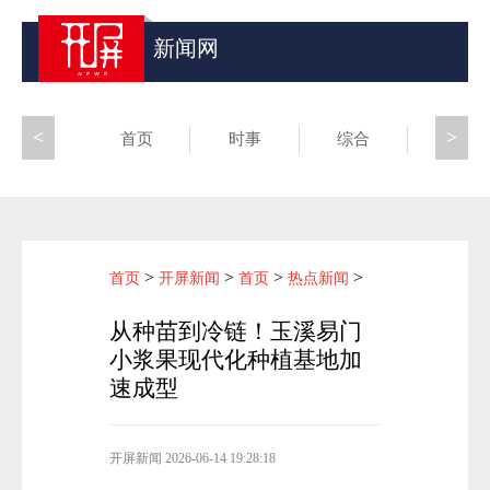
新闻网
<
>
首页
时事
综合
昆滇
>
>
>
>
首页
开屏新闻
首页
热点新闻
从种苗到冷链！玉溪易门
小浆果现代化种植基地加
速成型
开屏新闻
2026-06-14 19:28:18