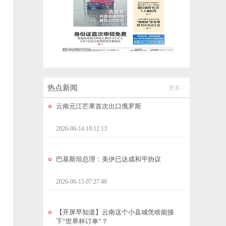
从种苗到冷链！玉溪易门小浆果现代化种植
基地加速成型
2026-06-14 19:28:18
云南元江芒果首次出口俄罗斯
2026-06-14 19:12:13
热点新闻
更多 >
巴基斯坦总理：美伊已达成和平协议
2026-06-15 07:27:48
【开屏早知道】云南这个小县城凭啥能接
下“世界杯订单”？
2026-06-15 07:27:19
点球大战3:1获胜，昆明队惊险闯进滇超联赛
四强