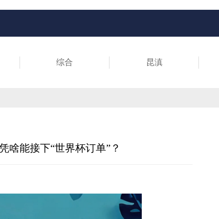
综合
昆滇
凭啥能接下“世界杯订单”？