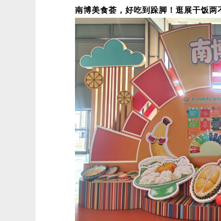
南博美食荟，好吃到跺脚！逛展干饭两