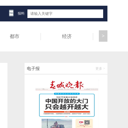
影像看世界，典藏看大理！南博（大理）国
际影会大理站启动
报料
2026-06-14 21:12:44
>
都市
经济
健康
36人被追责问责！辽绥渔35261船重大倾覆
事故调查报告公布
2026-06-14 20:50:34
AI守护银发晚年，南博会必看的数智康养居
电子报
更多 >
家新范本
2026-06-14 20:46:38
“五优三免两关爱”！云南省无偿献血者可享
这些权益→
2026-06-14 20:46:53