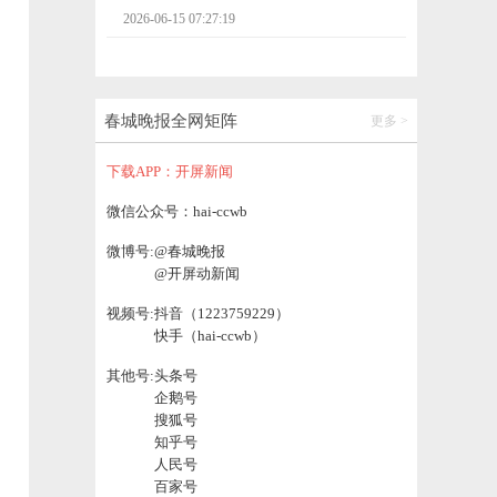
2026-06-14 22:40:11
春城晚报全网矩阵
更多 >
下载APP：开屏新闻
微信公众号：hai-ccwb
微博号:
@春城晚报
@开屏动新闻
视频号:
抖音（1223759229）
快手（hai-ccwb）
其他号:
头条号
企鹅号
搜狐号
知乎号
人民号
百家号