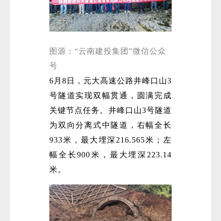
图源：“云南建投集团”微信公众
号
6月8日，元大高速公路井峰口山3
号隧道实现双幅贯通，圆满完成
关键节点任务。井峰口山3号隧道
为双向分离式中隧道，右幅全长
933米，最大埋深216.565米；左
幅全长900米，最大埋深223.14
米。