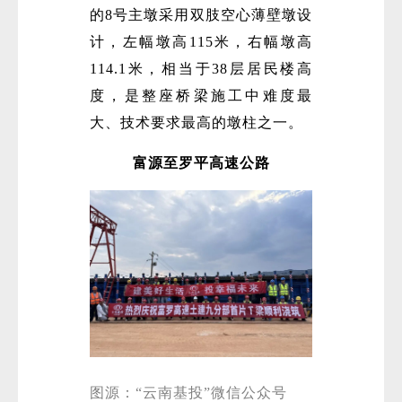
的8号主墩采用双肢空心薄壁墩设
计，左幅墩高115米，右幅墩高
114.1米，相当于38层居民楼高
度，是整座桥梁施工中难度最
大、技术要求最高的墩柱之一。
富源至罗平高速公路
图源：“云南基投”微信公众号