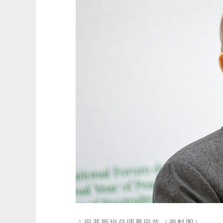
△巴基斯坦总理夏巴兹（资料图）