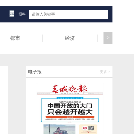
从种苗到冷链！玉溪易门小浆果现代化种植
基地加速成型
报料
2026-06-14 19:28:18
>
都市
经济
健康
云南2026年初中学业水平考试明日开考！温
馨提示→
2026-06-15 07:28:37
巴基斯坦总理：美伊已达成和平协议
电子报
更多 >
2026-06-15 07:27:48
【开屏早知道】云南这个小县城凭啥能接
下“世界杯订单”？
2026-06-15 07:27:19