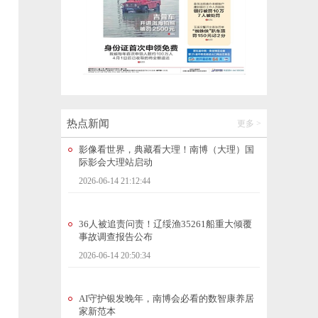
点球大战3:1获胜，昆明队惊险闯进滇超联赛
四强
2026-06-14 22:40:11
以“网”为桥 友谊长“红”
2026-06-14 22:06:49
热点新闻
更多 >
影像看世界，典藏看大理！南博（大理）国
际影会大理站启动
2026-06-14 21:12:44
36人被追责问责！辽绥渔35261船重大倾覆
事故调查报告公布
2026-06-14 20:50:34
AI守护银发晚年，南博会必看的数智康养居
家新范本