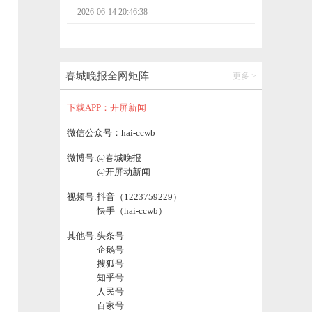
2026-06-14 20:46:38
“五优三免两关爱”！云南省无偿献血者可享
这些权益→
春城晚报全网矩阵
更多 >
2026-06-14 20:46:53
下载APP：开屏新闻
从种苗到冷链！玉溪易门小浆果现代化种植
微信公众号：hai-ccwb
基地加速成型
微博号:
@春城晚报
2026-06-14 19:28:18
@开屏动新闻
视频号:
抖音（1223759229）
云南2026年初中学业水平考试明日开考！温
快手（hai-ccwb）
馨提示→
2026-06-15 07:28:37
其他号:
头条号
企鹅号
搜狐号
巴基斯坦总理：美伊已达成和平协议
知乎号
人民号
2026-06-15 07:27:48
百家号