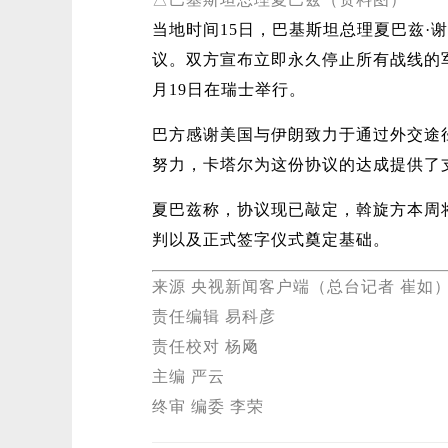
当地时间15日，巴基斯坦总理夏巴兹·
议。双方宣布立即永久停止所有战线的
月19日在瑞士举行。
巴方感谢美国与伊朗致力于通过外交途
努力，卡塔尔为这份协议的达成提供了
夏巴兹称，协议现已敲定，斡旋方本周
判以及正式签字仪式奠定基础。
来源 央视新闻客户端（总台记者 崔如
责任编辑 易科彦
责任校对 杨飏
主编 严云
终审 编委 李荣