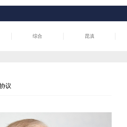
综合
昆滇
协议