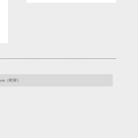
【开屏早知道】云南这个小县城凭啥能接
下“世界杯订单”？
2026-06-15 07:27:19
.com（时评）