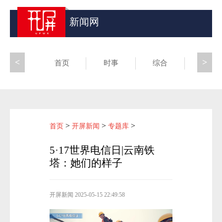
新闻网
<
>
首页
时事
综合
昆滇
>
>
>
首页
开屏新闻
专题库
5·17世界电信日|云南铁
塔：她们的样子
开屏新闻
2025-05-15 22:49:58