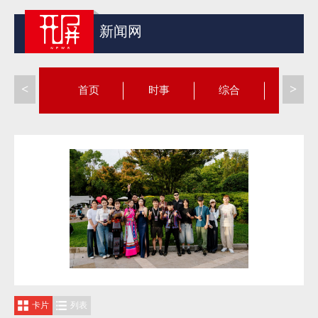
新闻网
<
>
首页
时事
综合
昆滇
-
-
2
-
-
0
2
-
-
卡片
列表
6