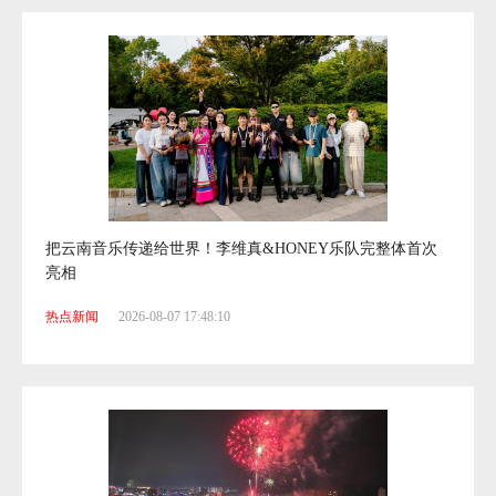
-
-
0
-
:
8
-
-
:
-
0
:
:
·
7
-
-
1
:
:
-
-
7
:
:
-
-
歌
4
:
-
-
0
7
:
把云南音乐传递给世界！李维真&HONEY乐队完整体首次
2
:
-
:
亮相
6
5
-
·
2
:
:
热点新闻
2026-08-07 17:48:10
:
:
:
:
:
:
:
: