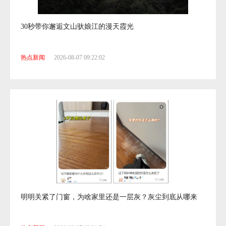
30秒带你邂逅文山驮娘江的漫天霞光
热点新闻
2026-08-07 09:22:02
明明关紧了门窗，为啥家里还是一层灰？灰尘到底从哪来