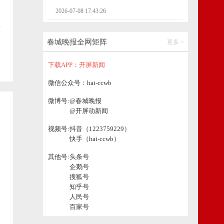
2026-07-08 17:43:26
2026-08-07 07:50:46
操
烟草专卖行政执法公告
春城晚报全网矩阵
更多 >
2026-07-07 16:21:10
下载APP：开屏新闻
烟草专卖行政执法公告
微信公众号：hai-ccwb
2026-07-06 14:56:58
微博号:
@春城晚报
烟草专卖行政执法公告
@开屏动新闻
视频号:
抖音（1223759229）
2026-07-03 16:12:05
快手（hai-ccwb）
烟草专卖行政执法公告
其他号:
头条号
企鹅号
2026-07-02 16:55:50
搜狐号
知乎号
烟草专卖行政执法公告
人民号
百家号
2026-07-01 15:53:40