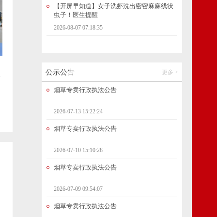
开屏时光机｜东白沙河：“昆明第二只眼”看
见城市滨水生活
2026-08-06 21:18:11
智勇大闯关！2000余名少年在陆良上演“荒野
求生”
公示公告
更多 >
滑
2026-08-06 21:18:30
烟草专卖行政执法公告
电商平台前员工利用系统漏洞，0元购3000
2026-07-13 15:22:24
多件家电！
烟草专卖行政执法公告
2026-08-07 08:20:35
2026-07-10 15:10:28
27岁男子查出1厘米结节，半年后确诊癌症，
小伙傻眼：网上不是说不用怕吗？
烟草专卖行政执法公告
2026-08-07 08:20:27
2026-07-09 09:54:07
烟草专卖行政执法公告
空调24小时不关更省电？电力部门回应