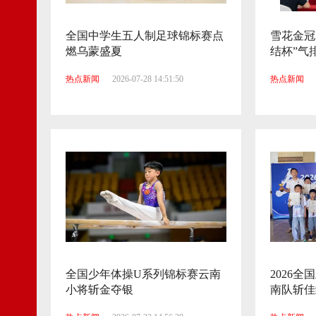
全国中学生五人制足球锦标赛点
雪花金冠
燃乌蒙盛夏
结杯”气
热点新闻
2026-07-28 14:51:50
热点新闻
全国少年体操U系列锦标赛云南
2026
小将斩金夺银
南队斩佳