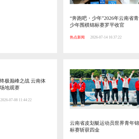
“奔跑吧・少年”2026年云南省青
少年围棋锦标赛罗平收官
热点新闻
2026-07-14 16:37:22
终极巅峰之战 云南体
场地观赛
2026-07-08 11:44:22
云南省皮划艇运动员世界青年
标赛斩获四金