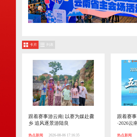
卡片
列表
跟着赛事游云南| 以赛为媒赴爨
跟着赛事游云
乡 追风逐景游陆良
·202
系列赛事
热点新闻
2026-08-06 17:16:35
热点新闻