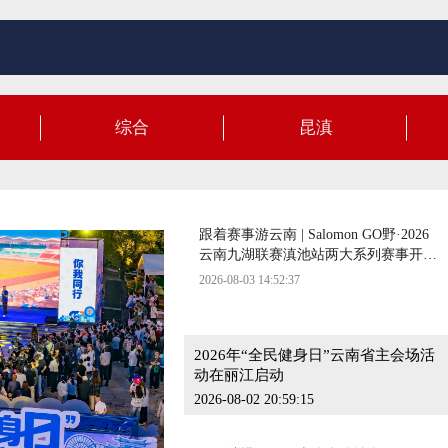
云南啦啦操小将全国总决赛勇夺7金
2026-07-31 10:39:48
跟着赛事游云南| 以赛为媒赴爨乡 追风
综合
昆滇
逐景游陆良
2026-08-06 17:16:35
跟着赛事游云南 | Salomon GO野·2026
云南九湖联赛滇池站两大系列赛事开启
报名
2026-08-03 14:52:37
2026年“全民健身日”云南省主会场活动
在丽江启动
2026-08-02 20:59:15