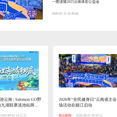
一图读懂2025云南体彩公益金
2026-07-31 10:39:44
云南啦啦操小将全国总决赛勇夺7金
2026-07-31 10:39:48
跟着赛事游云南| 以赛为媒赴爨乡 追风
逐景游陆良
2026-08-06 17:16:35
跟着赛事游云南 | Salomon GO野·2026
云南九湖联赛滇池站两大系列赛事开启
报名
南 | Salomon GO野
2026年“全民健身日”云南省主会
2026-08-03 14:52:37
6云南九湖联赛滇池站两大
场活动在丽江启动
开启报名
2026-08-03 14:52:37
热点新闻
2026-08-02 20:59:15
2026年“全民健身日”云南省主会场活动