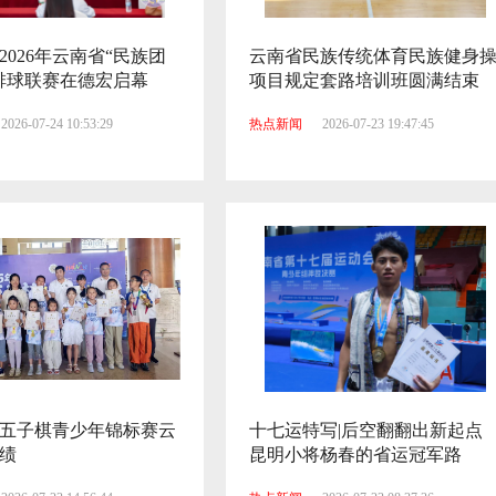
2026年云南省“民族团
云南省民族传统体育民族健身
排球联赛在德宏启幕
项目规定套路培训班圆满结束
2026-07-24 10:53:29
热点新闻
2026-07-23 19:47:45
全国五子棋青少年锦标赛云
十七运特写|后空翻翻出新起点
绩
昆明小将杨春的省运冠军路