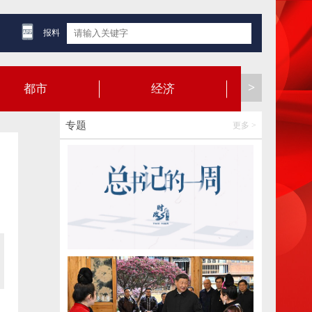
报料
>
都市
经济
健康
专题
更多 >
【开屏早知道】女子洗虾洗出密密麻麻线状
虫子！医生提醒
2026-08-07 07:18:35
开屏时光机｜东白沙河：“昆明第二只眼”看
见城市滨水生活
2026-08-06 21:18:11
智勇大闯关！2000余名少年在陆良上演“荒野
求生”