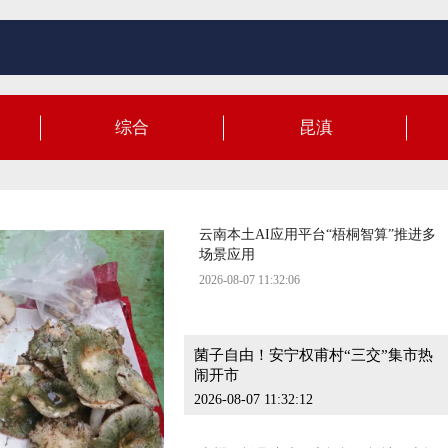
十大菌王新鲜出炉！珍菌夺魁·菌王争
霸赛在楚雄举办
2026-08-07 11:32:26
老味道、新突围！安宁这家店把米糕玩
综合
昆滇
出 “新花样”
2026-08-07 11:32:31
云南本土AI应用平台“梧桐智算”推进多
场景应用
2026-08-07 11:32:06
菌子自由！安宁权甫村“三交”集市热
闹开市
2026-08-07 11:32:12