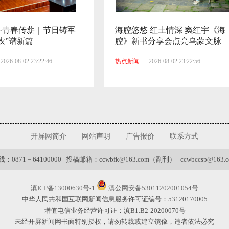
·青春传薪｜节日铸军
海腔悠悠 红土情深 窦红宇《海
农”谱新篇
腔》新书分享会点亮乌蒙文脉
2026-08-02 23:22:46
热点新闻
2026-08-02 23:22:56
开屏网简介
网站声明
广告报价
联系方式
0871－64100000 投稿邮箱：ccwbfk@163.com（副刊） ccwbccsp@163
滇ICP备13000630号-1
滇公网安备53011202001054号
中华人民共和国互联网新闻信息服务许可证编号：53120170005
增值电信业务经营许可证：滇B1.B2-20200070号
未经开屏新闻网书面特别授权，请勿转载或建立镜像，违者依法必究