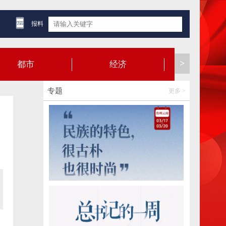
报料
>
都市
经济
健康
专题
更多 >
日本医院做脑肿瘤手术时错将其他部位切除
导致患者无法自主呼吸，院方道歉
2026-08-08 12:38:04
中国气象局升级调整应急响应为台风暴雨强
对流三级