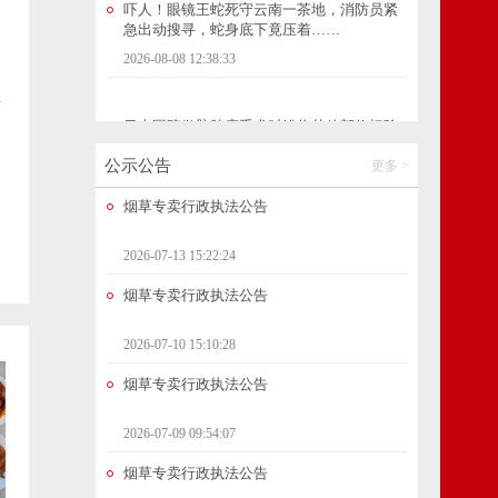
日本医院做脑肿瘤手术时错将其他部位切除
导致患者无法自主呼吸，院方道歉
2026-08-08 12:38:04
锁
中国气象局升级调整应急响应为台风暴雨强
对流三级
公示公告
更多 >
2026-08-08 12:37:55
烟草专卖行政执法公告
油价调整通知
2026-07-13 15:22:24
烟草专卖行政执法公告
2026-08-08 12:37:59
2026-07-10 15:10:28
“渝”见爨乡！重庆退休教师组团安家陆良享
夏日温柔
烟草专卖行政执法公告
2026-08-08 16:49:10
2026-07-09 09:54:07
烟草专卖行政执法公告
云南一小区临街商铺突发火情，消火栓却没