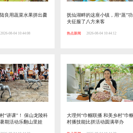
陆良用蔬菜水果拼出爨
抚仙湖畔的这座小镇，用“蒸”功
夫征服了八方来客
2026-08-04 10:44:08
热点新闻
2026-08-04 10:44:12
村“讲课”！ 保山龙陵科
大理州“巾帼联播 和美乡村”巾
暑期活动乐翻山里娃
村播技能比拼活动圆满举办