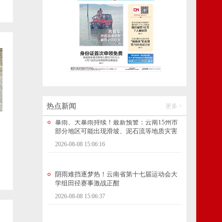
22℃漫游昆明｜在大观公园赴一场夏荷与古
楼之约
2026-08-08 16:49:30
暴雨、大暴雨持续！最新预警：云南15州市
部分地区可能出现滑坡、泥石流等地质灾害
2026-08-08 15:06:16
热点新闻
更多 >
阴雨难挡逐梦热！云南省第十七届运动会大
学组田径赛事激战正酣
保
2026-08-08 15:06:37
吓人！眼镜王蛇死守云南一茶地，消防员紧
急出动搜寻，蛇身底下竟压着……
2026-08-08 12:38:33