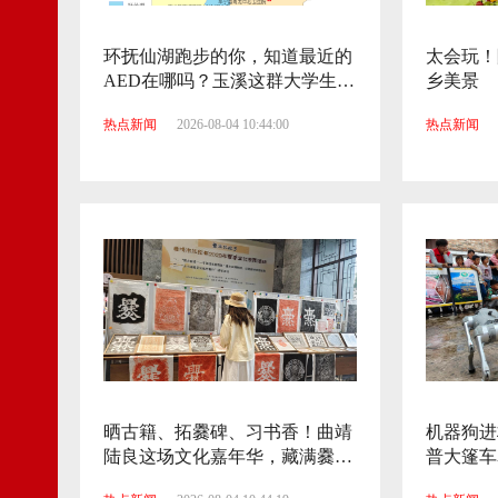
环抚仙湖跑步的你，知道最近的
太会玩！
AED在哪吗？玉溪这群大学生帮
乡美景
你标好了！
热点新闻
2026-08-04 10:44:00
热点新闻
晒古籍、拓爨碑、习书香！曲靖
机器狗进
陆良这场文化嘉年华，藏满爨乡
普大篷车
诗意烟火