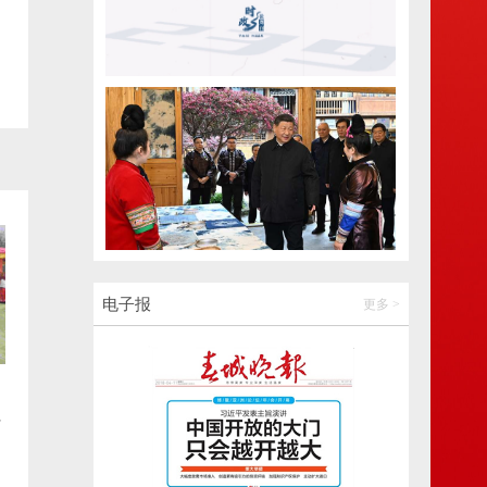
2026-08-08 12:37:55
油价调整通知
2026-08-08 12:37:59
“渝”见爨乡！重庆退休教师组团安家陆良享
夏日温柔
2026-08-08 16:49:10
云南一小区临街商铺突发火情，消火栓却没
电子报
更多 >
有水！消防通报
2026-08-08 16:49:14
社
禄劝发布重要提示：云龙水库加大泄洪量，
新
下游河道水位随时有暴涨可能
2026-08-08 16:49:23