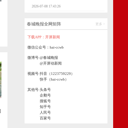
有水！消防通报
2026-07-08 17:43:26
2026-08-08 16:49:14
烟草专卖行政执法公告
春城晚报全网矩阵
更多 >
禄劝发布重要提示：云龙水库加大泄洪量，
2026-07-07 16:21:10
下游河道水位随时有暴涨可能
下载APP：开屏新闻
2026-08-08 16:49:23
烟草专卖行政执法公告
微信公众号：hai-ccwb
2026-07-06 14:56:58
微博号:
@春城晚报
烟草专卖行政执法公告
@开屏动新闻
视频号:
抖音（1223759229）
2026-07-03 16:12:05
快手（hai-ccwb）
烟草专卖行政执法公告
其他号:
头条号
企鹅号
2026-07-02 16:55:50
搜狐号
知乎号
烟草专卖行政执法公告
帼
人民号
百家号
2026-07-01 15:53:40