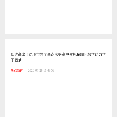
云大附中星耀学校再添殊荣，拟获评“云南省体育工作先进
集体”称号
热点新闻
2026-07-28 11:53:01
低进高出！昆明市晋宁西点实验高中依托精细化教学助力学
子圆梦
热点新闻
2026-07-28 11:49:59