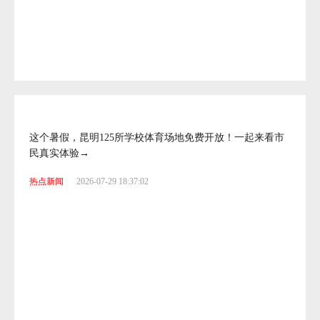
斩获佳绩！盘龙区颐惠园小学啦啦操队惊艳全国赛场
热点新闻
2026-07-30 10:53:41
这个暑假，昆明125所学校体育场地免费开放！一起来看市
民真实体验→
热点新闻
2026-07-29 18:37:02