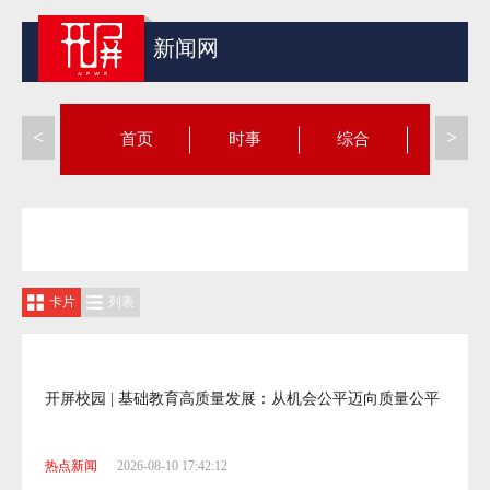
新闻网
<
>
首页
时事
综合
昆滇
|
-
-
|
-
-
-
-
|
-
-
卡片
列表
2