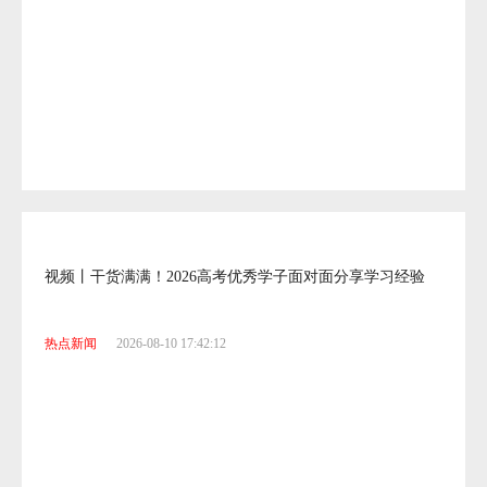
-
-
0
:
2
-
-
:
6
-
|
开屏校园 | 基础教育高质量发展：从机会公平迈向质量公平
-
:
:
0
-
:
:
8
-
-
热点新闻
2026-08-10 17:42:12
:
:
-
0
:
:
7
-
-
1
:
:
-
8
:
:
-
0
:
3
:
:
:
0
1
:
:
:
:
视频丨干货满满！2026高考优秀学子面对面分享学习经验